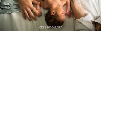
1146
0